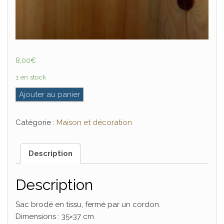
8,00
€
1 en stock
quantité de Sac brodé "Petit Trésor"
Ajouter au panier
Catégorie :
Maison et décoration
Description
Description
Sac brodé en tissu, fermé par un cordon.
Dimensions : 35×37 cm