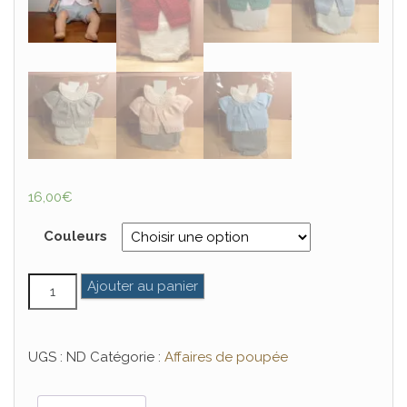
16,00
€
Couleurs
quantité de Ensemble tricoté 30 et 36 cm
Ajouter au panier
UGS :
ND
Catégorie :
Affaires de poupée