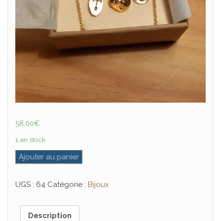
58,00
€
1 en stock
quantité de Collier « Vertueux »
Ajouter au panier
UGS :
64
Catégorie :
Bijoux
Description