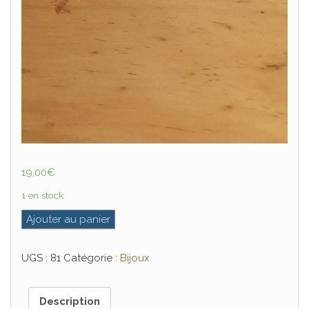
19,00
€
1 en stock
quantité de Jonc DEO GRATIAS
Ajouter au panier
UGS :
81
Catégorie :
Bijoux
Description