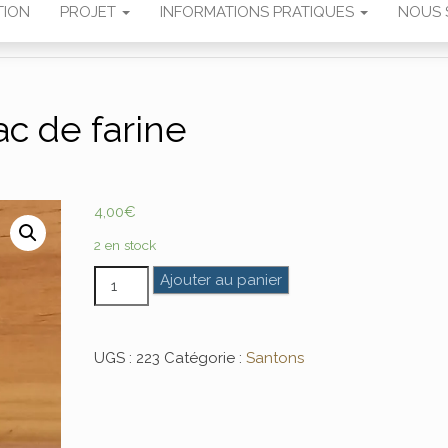
TION
PROJET
INFORMATIONS PRATIQUES
NOUS 
ac de farine
4,00
€
2 en stock
quantité de Sac de farine
Ajouter au panier
UGS :
223
Catégorie :
Santons