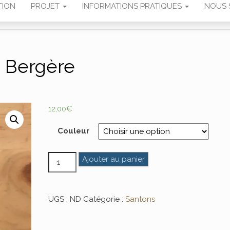
TION
PROJET
INFORMATIONS PRATIQUES
NOUS 
Bergère
12,00
€
Couleur
quantité de Bergère
Ajouter au panier
UGS :
ND
Catégorie :
Santons