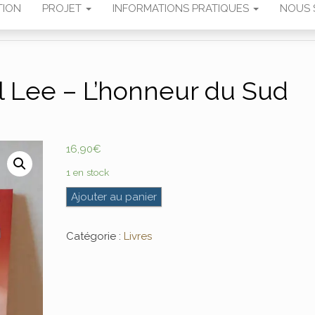
TION
PROJET
INFORMATIONS PRATIQUES
NOUS 
l Lee – L’honneur du Sud
16,90
€
1 en stock
quantité de Avec le général Lee – L’honneur 
Ajouter au panier
Catégorie :
Livres