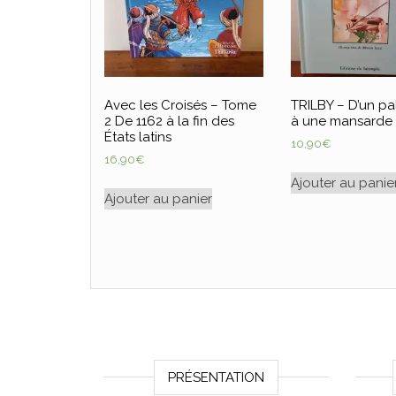
Avec les Croisés – Tome
TRILBY – D’un pa
2 De 1162 à la fin des
à une mansarde
États latins
10,90
€
16,90
€
Ajouter au panie
Ajouter au panier
PRÉSENTATION