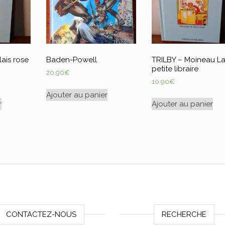
lais rose
Baden-Powell
TRILBY – Moineau L
petite libraire
20,90
€
10,90
€
Ajouter au panier
r
Ajouter au panier
CONTACTEZ-NOUS
RECHERCHE