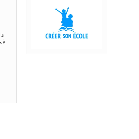
la
. À